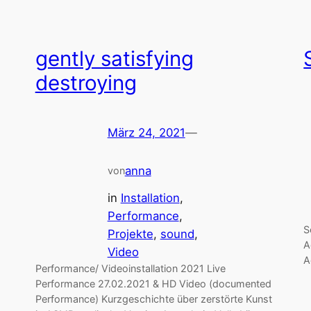
gently satisfying
destroying
März 24, 2021
—
anna
von
in
Installation
, 
Performance
, 
S
Projekte
, 
sound
, 
A
Video
A
Performance/ Videoinstallation 2021 Live
Performance 27.02.2021 & HD Video (documented
Performance) Kurzgeschichte über zerstörte Kunst