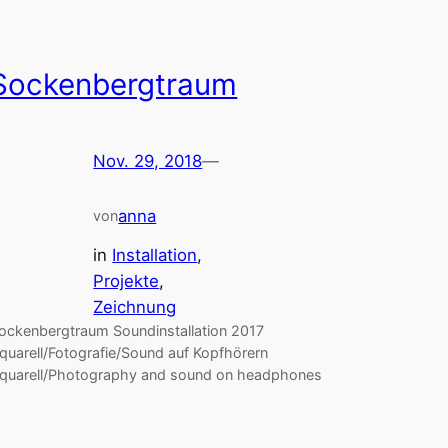
Sockenbergtraum
Nov. 29, 2018
—
anna
von
in
Installation
, 
Projekte
, 
Zeichnung
ockenbergtraum Soundinstallation 2017
quarell/Fotografie/Sound auf Kopfhörern
quarell/Photography and sound on headphones