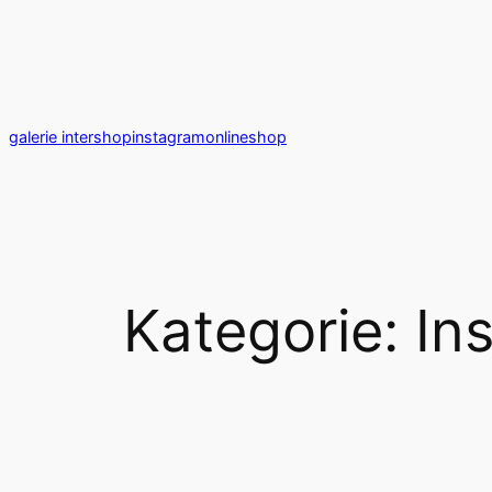
Zum
Inhalt
springen
galerie intershop
instagram
onlineshop
Kategorie:
Ins