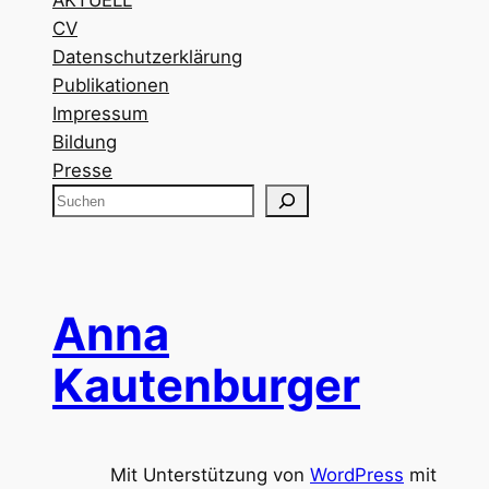
AKTUELL
CV
Datenschutzerklärung
Publikationen
Impressum
Bildung
Presse
S
u
c
h
e
Anna
n
Kautenburger
Mit Unterstützung von
WordPress
mit