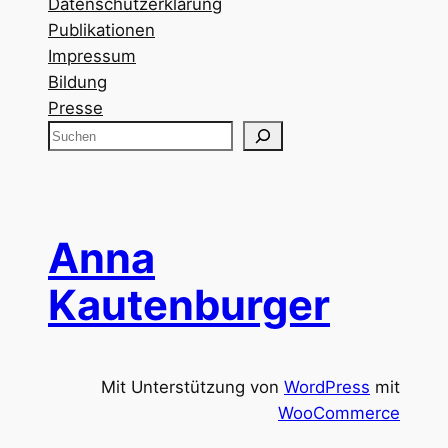
Datenschutzerklärung
Publikationen
Impressum
Bildung
Presse
S
u
c
h
e
Anna
n
Kautenburger
Mit Unterstützung von
WordPress
mit
WooCommerce