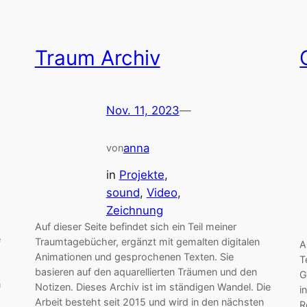
Traum Archiv
Nov. 11, 2023
—
anna
von
in
Projekte
, 
sound
, 
Video
, 
Zeichnung
Auf dieser Seite befindet sich ein Teil meiner
e
Traumtagebücher, ergänzt mit gemalten digitalen
A
Animationen und gesprochenen Texten. Sie
T
basieren auf den aquarellierten Träumen und den
G
n
Notizen. Dieses Archiv ist im ständigen Wandel. Die
i
Arbeit besteht seit 2015 und wird in den nächsten
R