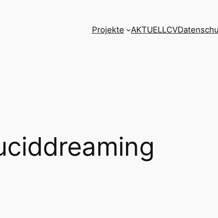
Projekte
AKTUELL
CV
Datenschu
uciddreaming