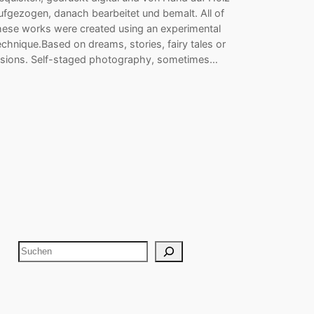
ufgezogen, danach bearbeitet und bemalt. All of
hese works were created using an experimental
echnique.Based on dreams, stories, fairy tales or
isions. Self-staged photography, sometimes…
S
u
c
h