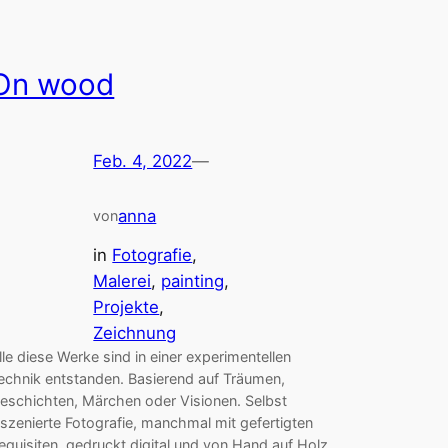
On wood
Feb. 4, 2022
—
anna
von
in
Fotografie
, 
Malerei
, 
painting
, 
Projekte
, 
Zeichnung
lle diese Werke sind in einer experimentellen
echnik entstanden. Basierend auf Träumen,
eschichten, Märchen oder Visionen. Selbst
nszenierte Fotografie, manchmal mit gefertigten
equisiten, gedruckt digital und von Hand auf Holz